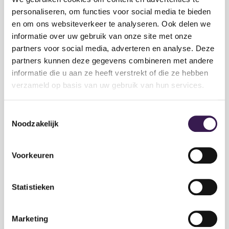
Nederland, deel 2
personaliseren, om functies voor social media te bieden
en om ons websiteverkeer te analyseren. Ook delen we
informatie over uw gebruik van onze site met onze
partners voor social media, adverteren en analyse. Deze
21 jan 2026 · Nieuws
partners kunnen deze gegevens combineren met andere
Van een internationale jeugd in
informatie die u aan ze heeft verstrekt of die ze hebben
Rhodos naar een toekomst in
verzameld op basis van uw gebruik van hun services.
Nederland, deel 1
Toestemmingsselectie
Noodzakelijk
02 okt 2025 · Nieuws
Voorkeuren
Wereldwijde Taalkrant 2025
Statistieken
Marketing