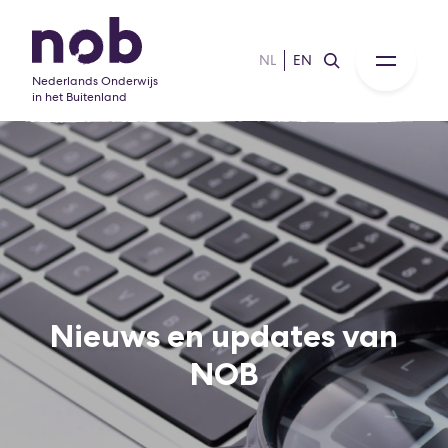
NL
EN
Nederlands Onderwijs
in het Buitenland
Nieuws en updates van
NOB