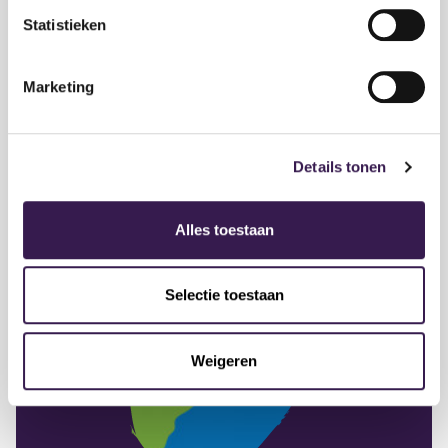
of +31 (0)70 386
communicatie@stichtingnob.nl
Statistieken
66 46.
Marketing
Details tonen
Alles toestaan
Selectie toestaan
Weigeren