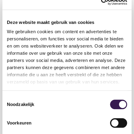
mogelijk wordt beantwoord.
Deze website maakt gebruik van cookies
Contactgegevens
We gebruiken cookies om content en advertenties te
Stichting Nederlands Onderwijs in het Buitenland
personaliseren, om functies voor social media te bieden
Laan van Vredenoord 11
en om ons websiteverkeer te analyseren. Ook delen we
2289 DA Rijswijk
informatie over uw gebruik van onze site met onze
Nederland
partners voor social media, adverteren en analyse. Deze
T +31 (0)70 386 66 46 (algemeen)
partners kunnen deze gegevens combineren met andere
E
info@stichtingnob.nl
informatie die u aan ze heeft verstrekt of die ze hebben
verzameld op basis van uw gebruik van hun services.
Persvragen
Werk je voor de pers en heb je vragen over
Toestemmingsselectie
Nederlands onderwijs wereldwijd of wil je in
Noodzakelijk
contact komen met een Nederlandse school in het
buitenland? Neem dan contact op met onze
Voorkeuren
afdeling communicatie via