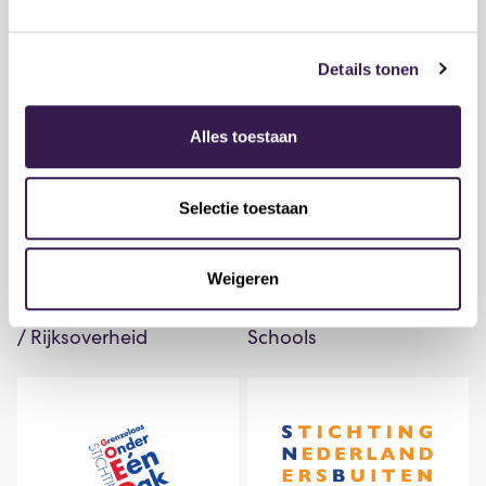
Vereniging voor
Buitenlandse Zaken
Neerlandistiek
Details tonen
Alles toestaan
Selectie toestaan
Ministerie van Onderwijs
Office of the Secretary
Weigeren
Cultuur en Wetenschap
General of the European
/ Rijksoverheid
Schools