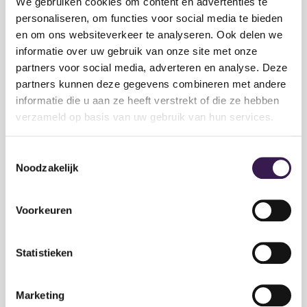
We gebruiken cookies om content en advertenties te
personaliseren, om functies voor social media te bieden
en om ons websiteverkeer te analyseren. Ook delen we
informatie over uw gebruik van onze site met onze
partners voor social media, adverteren en analyse. Deze
partners kunnen deze gegevens combineren met andere
informatie die u aan ze heeft verstrekt of die ze hebben
verzameld op basis van uw gebruik van hun services.
Departement Onderwijs
Inspectie van het
Vlaanderen
Onderwijs
Toestemmingsselectie
Noodzakelijk
Voorkeuren
Statistieken
Internationale
Ministerie van
Marketing