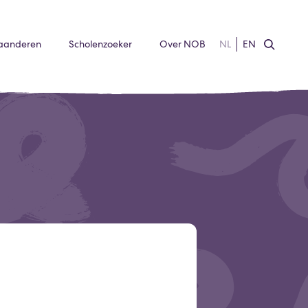
laanderen
Scholenzoeker
Over NOB
NL
EN