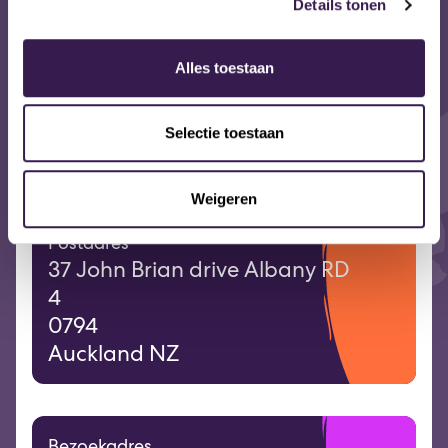
Details tonen
cultuur te werken.
Alles toestaan
Download schoolgids
Stuur een mail
Selectie toestaan
Naar website
T: 0212060214
Weigeren
Postadres
37 John Brian drive Albany RD
4
0794
Auckland NZ
Bezoekadres