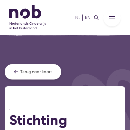
NL
EN
Nederlands Onderwijs
in het Buitenland
Terug naar kaart
,
Stichting